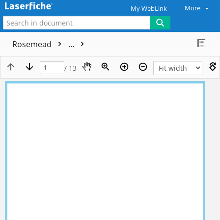
More
My WebLink
Rosemead
...
/ 13