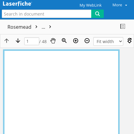
More
My WebLink
Rosemead
...
/ 48