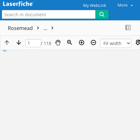
More
My WebLink
Rosemead
...
/ 118