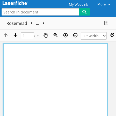
More
My WebLink
Rosemead
...
/ 35