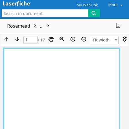
More
My WebLink
Rosemead
...
/ 17