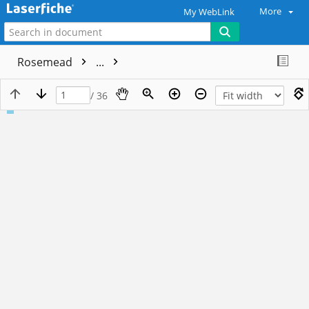
More
My WebLink
Rosemead
...
/ 36