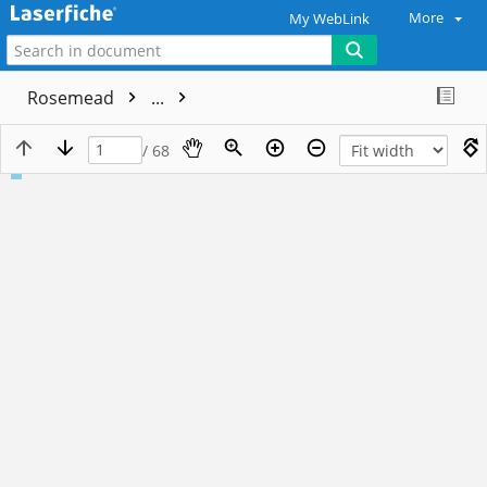
More
My WebLink
Rosemead
...
/ 68