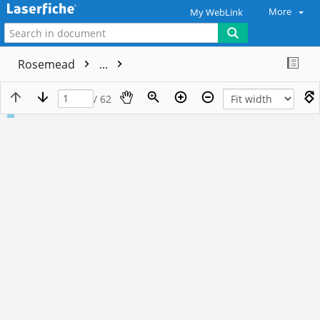
More
My WebLink
Rosemead
...
/ 62