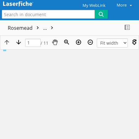
More
My WebLink
Rosemead
...
/ 11