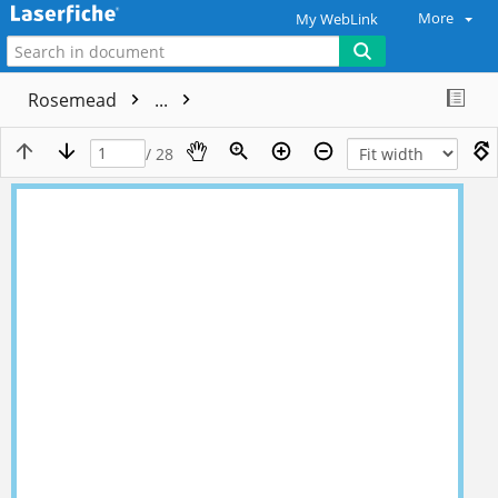
More
My WebLink
Rosemead
...
/ 28