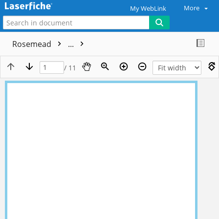
More
My WebLink
Rosemead
...
/ 11