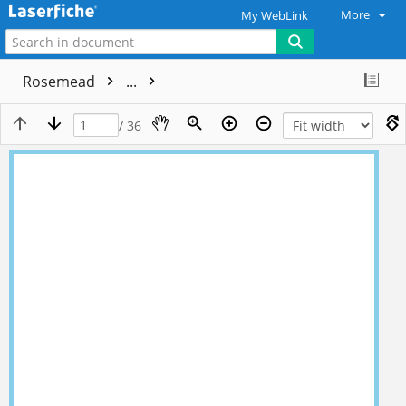
More
My WebLink
Rosemead
...
/ 36